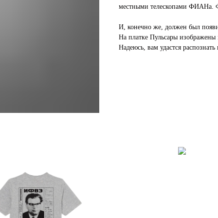
местными телескопами ФИАНа. Ф
И, конечно же, должен был появи
На платке Пульсары изображены в
Надеюсь, вам удастся распознать 