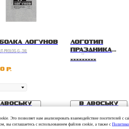
БОЛКА ЛОГУНОВ
ЛОГОТИП
ПРАЗДНИКА
UT-PROLOG-G--3XL
МАЙСКОГО ЖУК
жжжжжжжжж
00
р.
 АВОСЬКУ
В АВОСЬКУ
kie. Это позволяет нам анализировать взаимодействие посетителей с са
ом, вы соглашаетесь с использованием файлов cookie, а также с
Политико