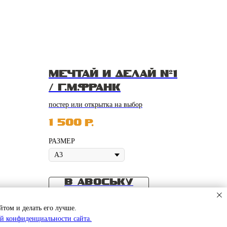
МЕЧТАЙ И ДЕЛАЙ №1
/ Г.М.ФРАНК
А
постер или открытка на выбор
1 500
р.
РАЗМЕР
В АВОСЬКУ
йтом и делать его лучше.
й конфиденциальности сайта.