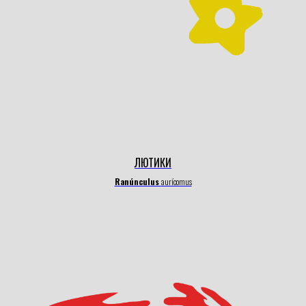
ЛЮТИКИ
Ranúnculus
aurícomus