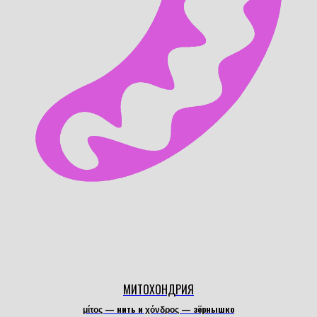
МИТОХОНДРИЯ
μίτος — нить и χόνδρος — зёрнышко