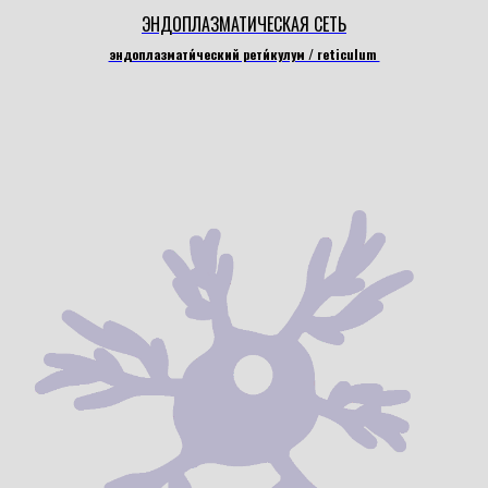
ЭНДОПЛАЗМАТИЧЕСКАЯ СЕТЬ
эндоплазмати́ческий рети́кулум / reticulum